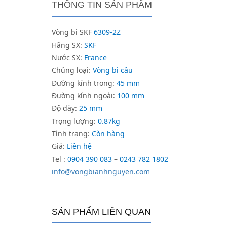
THÔNG TIN SẢN PHẨM
Vòng bi SKF
6309-2Z
Hãng SX:
SKF
Nước SX:
France
Chủng loại:
Vòng bi cầu
Đường kính trong:
45 mm
Đường kính ngoài:
100 mm
Độ dày:
25 mm
Trọng lượng:
0.87kg
Tình trạng:
Còn hàng
Giá:
Liên hệ
Tel :
0904 390 083
–
0243 782 1802
info@vongbianhnguyen.com
SẢN PHẨM LIÊN QUAN