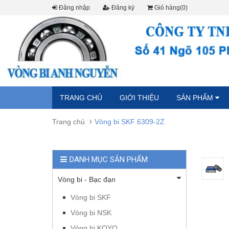
Đăng nhập
Đăng ký
Giỏ hàng(0)
TRANG CHỦ
GIỚI THIỆU
SẢN PHẨM
Trang chủ
Vòng bi SKF 6309-2Z
DANH MỤC SẢN PHẨM
Vòng bi - Bạc đạn
Vòng bi SKF
Vòng bi NSK
Vòng bi KOYO