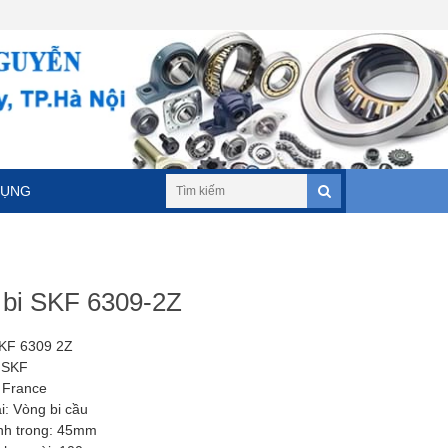
DỤNG
 bi SKF 6309-2Z
SKF 6309 2Z
 SKF
 France
i: Vòng bi cầu
nh trong: 45mm