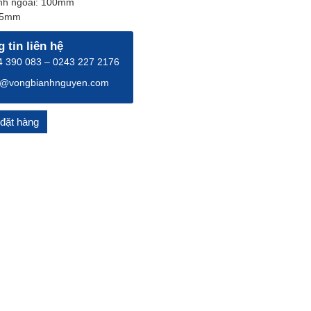
nh ngoài: 100mm
25mm
 tin liên hệ
 390 083 – 0243 227 2176
o@vongbianhnguyen.com
đặt hàng