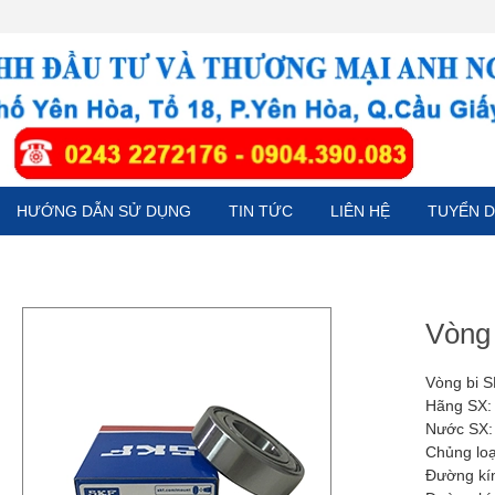
HƯỚNG DẪN SỬ DỤNG
TIN TỨC
LIÊN HỆ
TUYỂN 
Vòng
Vòng bi 
Hãng SX:
Nước SX:
Chủng loạ
Đường kí