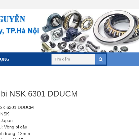
DỤNG
 bi NSK 6301 DDUCM
NSK 6301 DDUCM
 NSK
 Japan
i: Vòng bi cầu
nh trong: 12mm