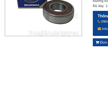
Đường kí
Độ dày: 
Thông
0904
Inf
Đơn 