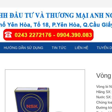
HƯỚNG DẪN SỬ DỤNG
TIN TỨC
LIÊN HỆ
TUYỂN 
Vòng
Vòng bi 
Hãng SX:
Nước SX:
Chủng loạ
Đường kí