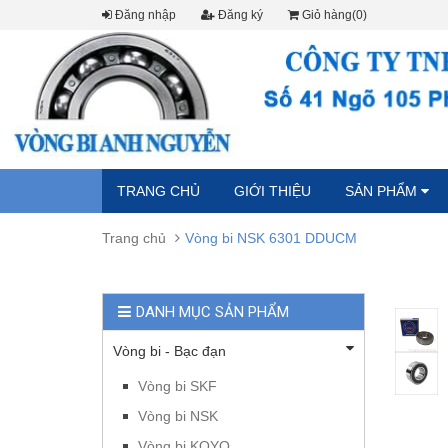
Đăng nhập
Đăng ký
Giỏ hàng(0)
TRANG CHỦ
GIỚI THIỆU
SẢN PHẨM
Trang chủ
Vòng bi NSK 6301 DDUCM
DANH MỤC SẢN PHẨM
Vòng bi - Bạc đạn
Vòng bi SKF
Vòng bi NSK
Vòng bi KOYO