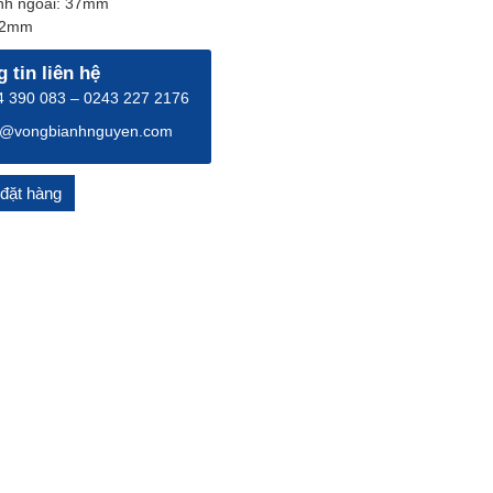
nh ngoài: 37mm
12mm
 tin liên hệ
 390 083 – 0243 227 2176
o@vongbianhnguyen.com
đặt hàng