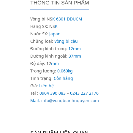
THÔNG TIN SẢN PHẨM
Vòng bi NS
K 6301 DDUCM
Hãng SX: NS
K
Nước SX:
Japan
Chủng loại:
Vòng bi cầu
Đường kính trong:
12mm
Đường kính ngoài:
37mm
Độ dày: 12
mm
Trọng lượng:
0.060kg
Tình trạng:
Còn hàng
Giá:
Liên hệ
Tel :
0904 390 083
–
0243 227 2176
Mail:
info@vongbianhnguyen.com