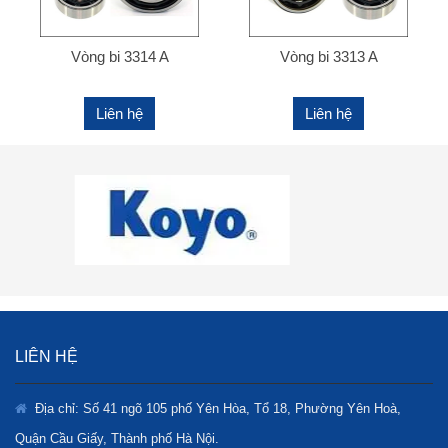
Vòng bi 3314 A
Vòng bi 3313 A
Liên hệ
Liên hệ
LIÊN HỆ
Địa chỉ: Số 41 ngõ 105 phố Yên Hòa, Tổ 18, Phường Yên Hoà,
Quận Cầu Giấy, Thành phố Hà Nội.