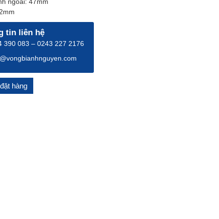
nh ngoài: 47mm
12mm
 tin liên hệ
 390 083 – 0243 227 2176
o@vongbianhnguyen.com
đặt hàng