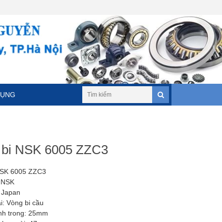
DỤNG
 bi NSK 6005 ZZC3
NSK 6005 ZZC3
 NSK
 Japan
i: Vòng bi cầu
nh trong: 25mm