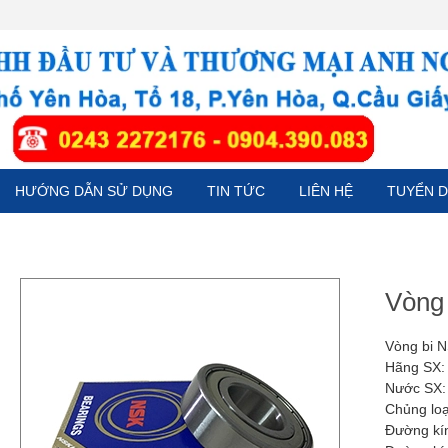
HƯỚNG DẪN SỬ DỤNG
TIN TỨC
LIÊN HỆ
TUYỂN 
Vòng
Vòng bi 
Hãng SX:
Nước SX:
Chủng loạ
Đường kí