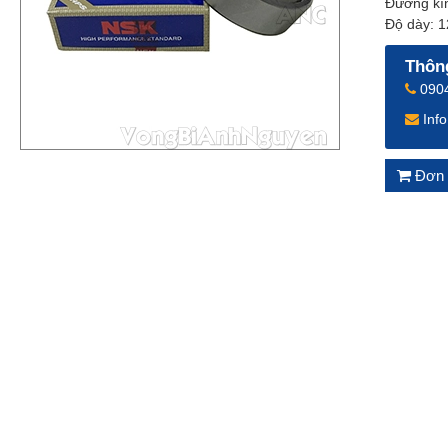
Đường kí
Độ dày: 
Thông
0904
Inf
Đơn 