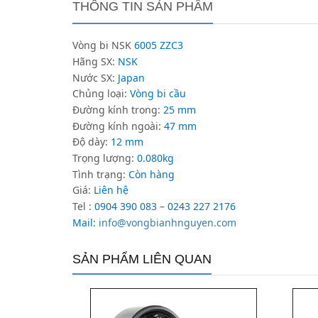
THÔNG TIN SẢN PHẨM
Vòng bi NSK
6005 ZZC3
Hãng SX:
NSK
Nước SX:
Japan
Chủng loại:
Vòng bi cầu
Đường kính trong:
25 mm
Đường kính ngoài:
47 mm
Độ dày:
12 mm
Trọng lượng:
0.080kg
Tình trạng:
Còn hàng
Giá:
Liên hệ
Tel :
0904 390 083
–
0243 227 2176
Mail:
info@vongbianhnguyen.com
SẢN PHẨM LIÊN QUAN