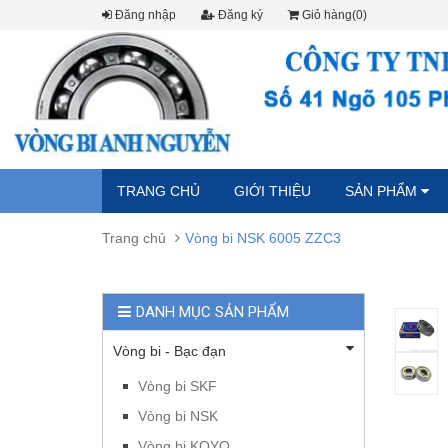
Đăng nhập
Đăng ký
Giỏ hàng(0)
TRANG CHỦ
GIỚI THIỆU
SẢN PHẨM
Trang chủ
Vòng bi NSK 6005 ZZC3
DANH MỤC SẢN PHẨM
Vòng bi - Bạc đạn
Vòng bi SKF
Vòng bi NSK
Vòng bi KOYO