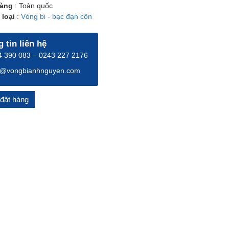
àng
: Toàn quốc
loại
:
Vòng bi - bạc đạn côn
 tin liên hệ
 390 083 – 0243 227 2176
o@vongbianhnguyen.com
đặt hàng