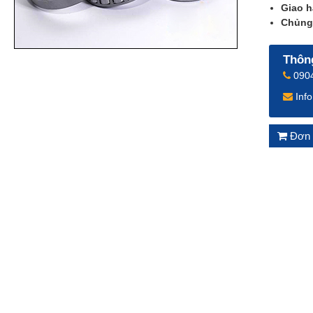
Giao h
Chủng 
Thông
0904
Inf
Đơn 