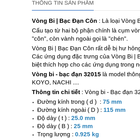
THÔNG TIN SẢN PHẨM
Vòng Bi | Bạc Đạn Côn
: Là loại Vòng 
Cấu tạo từ hai bộ phận chính là cụm vòng
"côn", còn vành ngoài gọi là "chén".
Vòng Bi | Bạc Đạn Côn rất dễ bị hư hỏng, 
Các ứng dụng đặc trưng của Vòng Bi |
biệt thích hợp cho các ứng dụng trong n
Vòng bi - bạc đạn 32015
là model thông
KOYO, NACHI ....
Thông tin chi tiết
: Vòng bi - Bạc đạn 
Đường kính trong ( d ) :
75 mm
Đường kính ngoài ( D ) :
115 mm
Độ dày ( t ) :
25.0 mm
Độ dày ( B ) :
25 mm
Trọng lượng :
0.925 kg