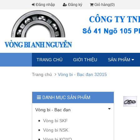
Đăng nhập
Đăng ký
Giỏ hàng(0)
TRANG CHỦ
GIỚI THIỆU
SẢN PHẨM
Trang chủ
Vòng bi - Bạc đạn 32015
DANH MỤC SẢN PHẨM
Vòng bi - Bạc đạn
Vòng bi SKF
Vòng bi NSK
Vòng bi KOYO