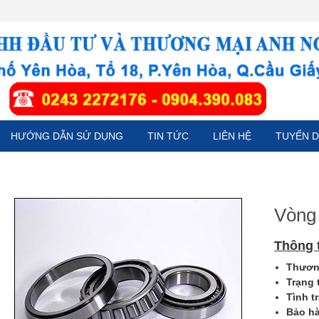
HƯỚNG DẪN SỬ DỤNG
TIN TỨC
LIÊN HỆ
TUYỂN 
Vòng 
Thông 
Thương
Trạng 
Tình t
Bảo h