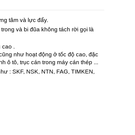
ớng tâm và lực đẩy.
trong và bi đũa không tách rời gọi là
 cao .
 cũng như hoạt động ở tốc độ cao, đặc
 ô tô, trục cán trong máy cán thép ...
giới như : SKF, NSK, NTN, FAG, TIMKEN,