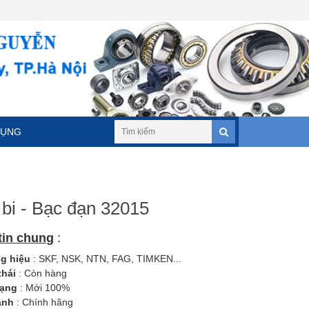
DỤNG
bi - Bạc đạn 32015
tin chung
:
 hiệu
: SKF, NSK, NTN, FAG, TIMKEN...
thái
: Còn hàng
rạng
: Mới 100%
ành
: Chính hãng