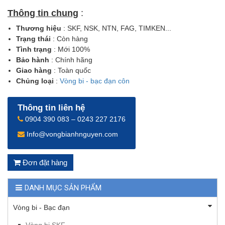
Thông tin chung
:
Thương hiệu
: SKF, NSK, NTN, FAG, TIMKEN...
Trạng thái
: Còn hàng
Tình trạng
: Mới 100%
Bảo hành
: Chính hãng
Giao hàng
: Toàn quốc
Chủng loại
:
Vòng bi - bạc đạn côn
Thông tin liên hệ
0904 390 083 – 0243 227 2176
Info@vongbianhnguyen.com
Đơn đặt hàng
DANH MỤC SẢN PHẨM
Vòng bi - Bạc đạn
Vòng bi SKF