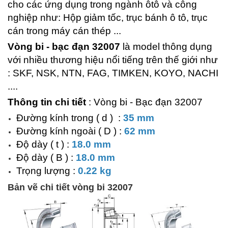
cho các ứng dụng trong ngành ôtô và công
nghiệp như: Hộp giảm tốc, trục bánh ô tô, trục
cán trong máy cán thép ...
Vòng bi - bạc đạn 32007
là model thông dụng
với nhiều thương hiệu nổi tiếng trên thế giới như
: SKF, NSK, NTN, FAG, TIMKEN, KOYO, NACHI
....
Thông tin chi tiết
: Vòng bi - Bạc đạn 32007
Đường kính trong ( d ) :
35 mm
Đường kính ngoài ( D ) :
62 mm
Độ dày ( t ) :
18.0 mm
Độ dày ( B ) :
18.0 mm
Trọng lượng :
0.22 kg
Bản vẽ chi tiết vòng bi 32007