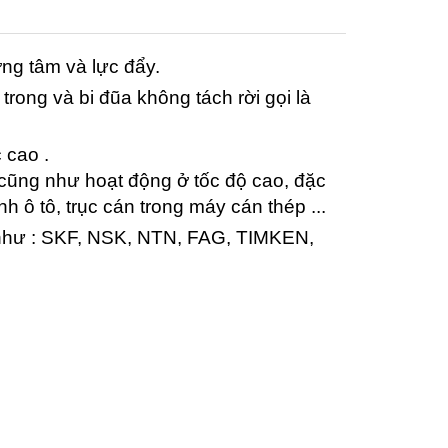
ớng tâm và lực đẩy.
trong và bi đũa không tách rời gọi là
 cao .
 cũng như hoạt động ở tốc độ cao, đặc
 ô tô, trục cán trong máy cán thép ...
giới như : SKF, NSK, NTN, FAG, TIMKEN,