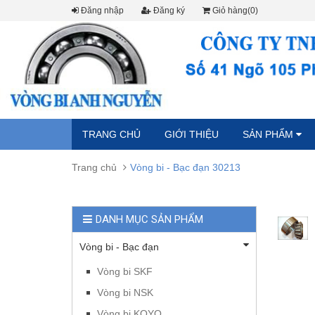
Đăng nhập
Đăng ký
Giỏ hàng(0)
TRANG CHỦ
GIỚI THIỆU
SẢN PHẨM
Trang chủ
Vòng bi - Bạc đạn 30213
DANH MỤC SẢN PHẨM
Vòng bi - Bạc đạn
Vòng bi SKF
Vòng bi NSK
Vòng bi KOYO