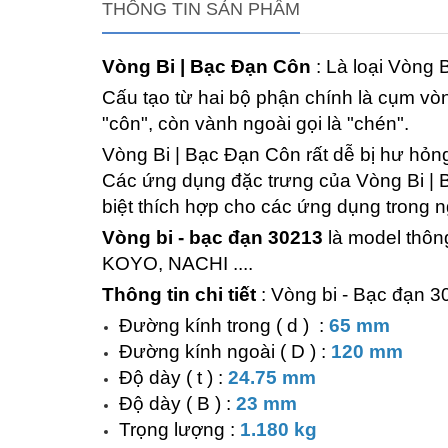
THÔNG TIN SẢN PHẨM
Vòng Bi | Bạc Đạn Côn
: Là loại Vòng 
Cấu tạo từ hai bộ phận chính là cụm vòng
"côn", còn vành ngoài gọi là "chén".
Vòng Bi | Bạc Đạn Côn rất dễ bị hư hỏng, 
Các ứng dụng đặc trưng của Vòng Bi |
biệt thích hợp cho các ứng dụng trong n
Vòng bi - bạc đạn 30213
là model thông
KOYO, NACHI ....
Thông tin chi tiết
: Vòng bi - Bạc đạn 
Đường kính trong ( d ) :
65 mm
Đường kính ngoài ( D ) :
120 mm
Độ dày ( t ) :
24.75 mm
Độ dày ( B ) :
23 mm
Trọng lượng :
1.180 kg