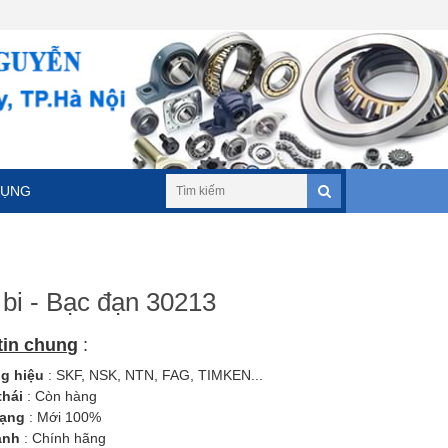
DỤNG
bi - Bạc đạn 30213
tin chung
:
 hiệu
: SKF, NSK, NTN, FAG, TIMKEN...
thái
: Còn hàng
rạng
: Mới 100%
ành
: Chính hãng