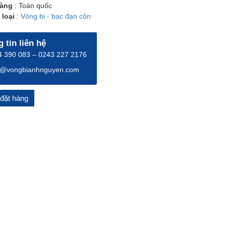
àng
: Toàn quốc
loại
:
Vòng bi - bạc đạn côn
 tin liên hệ
 390 083 – 0243 227 2176
o@vongbianhnguyen.com
đặt hàng