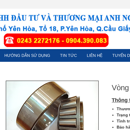
HƯỚNG DẪN SỬ DỤNG
TIN TỨC
LIÊN HỆ
TUYỂN 
Vòng 
Thông 
Thương
Trạng 
Tình t
Bảo h