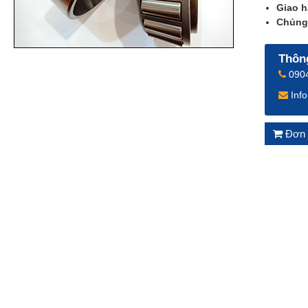
Giao h
Chủng 
Thông
0904
Inf
Đơn 