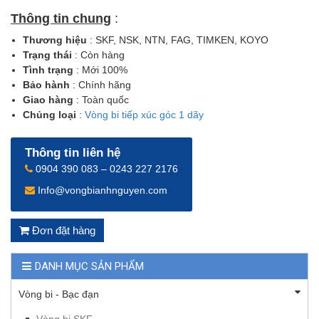
Thông tin chung
:
Thương hiệu
: SKF, NSK, NTN, FAG, TIMKEN, KOYO
Trạng thái
: Còn hàng
Tình trạng
: Mới 100%
Bảo hành
: Chính hãng
Giao hàng
: Toàn quốc
Chủng loại
:
Vòng bi tiếp xúc góc 1 dãy
Thông tin liên hệ
0904 390 083 – 0243 227 2176
Info@vongbianhnguyen.com
Đơn đặt hàng
DANH MỤC SẢN PHẨM
Vòng bi - Bạc đạn
Vòng bi SKF